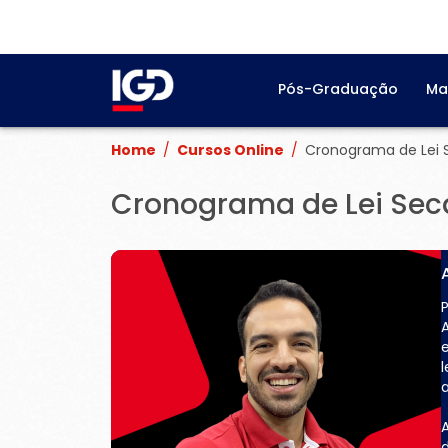
Pós-Graduação
Ma
Home
/
Cursos Online
/
Cronograma de Lei 
Cronograma de Lei Sec
l
a
A