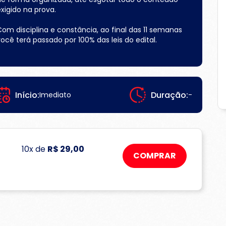
xigido na prova.
Com disciplina e constância, ao final das 11 semanas
ocê terá passado por 100% das leis do edital.
Início:
Duração:
Imediato
-
10x de
R$ 29,00
COMPRAR