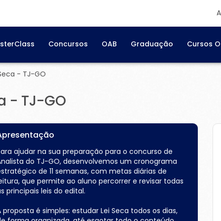
A
sterClass
Concursos
OAB
Graduação
Cursos O
Seca - TJ-GO
a - TJ-GO
Apresentação
Para ajudar na sua preparação para o concurso de
Analista do TJ-GO, desenvolvemos um cronograma
estratégico de 11 semanas, com metas diárias de
eitura, que permite ao aluno percorrer e revisar todas
s principais leis do edital.
 proposta é simples: estudar Lei Seca todos os dias,
de forma organizada, até esgotar todo o conteúdo