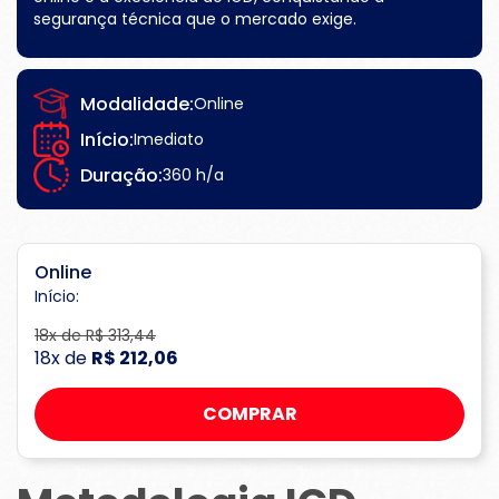
segurança técnica que o mercado exige.
Modalidade:
Online
Início:
Imediato
Duração:
360 h/a
Online
Início:
18x de R$ 313,44
18x de
R$ 212,06
COMPRAR