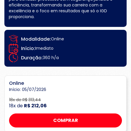
eficiência, transformando sua carreira com a
excelência e o foco em resultados que só o IGD
proporciona.
Modalidade:
Online
Início:
Imediato
Duração:
360 h/a
Online
Início: 05/07/2026
18x de R$ 313,44
18x de
R$ 212,06
COMPRAR